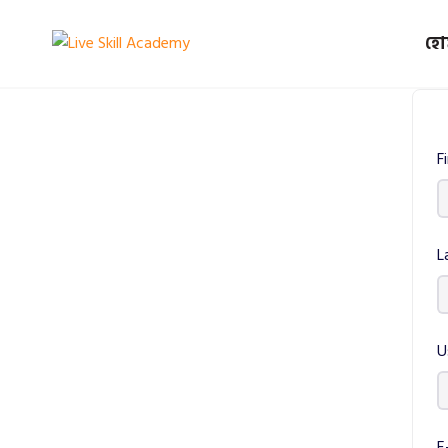
হো
F
L
U
E