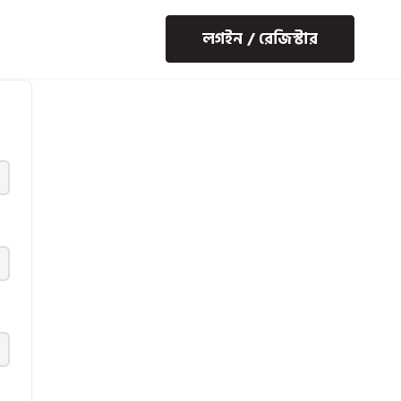
লগইন / রেজিস্টার